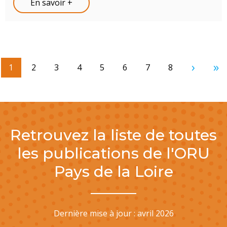
En savoir +
Page courante
1
Page
2
Page
3
Page
4
Page
5
Page
6
Page
7
Page
8
Page sui
De
Retrouvez la liste de toutes
les publications de l'ORU
Pays de la Loire
Dernière mise à jour : avril 2026