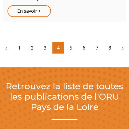
En savoir +
emière page
Page précédente
Page
1
Page
2
Page
3
Page courante
4
Page
5
Page
6
Page
7
Page
8
Pa
Retrouvez la liste de toutes
les publications de l'ORU
Pays de la Loire