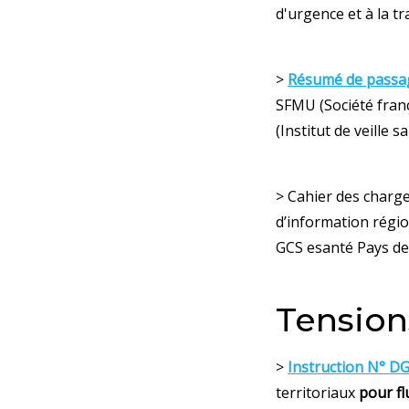
d'urgence et à la t
>
Résumé de passa
SFMU (Société franç
(Institut de veille sa
> Cahier des charg
d’information régio
GCS esanté Pays de 
Tension
>
Instruction N° D
territoriaux
pour flu