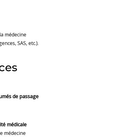
 la médecine
ences, SAS, etc.).
ces
umés de passage
ité médicale
 de médecine