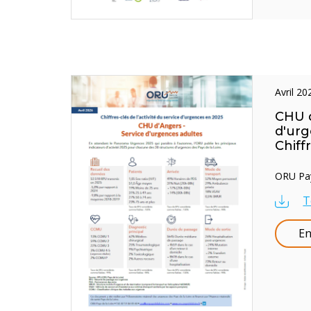
avril 2
CHU d
d'urg
Chiff
ORU Pays
T
En