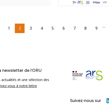
…
re page
age précédente
Page
1
Page courante
2
Page
3
Page
4
Page
5
Page
6
Page
7
Page
8
Page
9
la newsletter de l’ORU
 actualités et une sélection des
rivez-vous à notre lettre
Suivez-nous sur