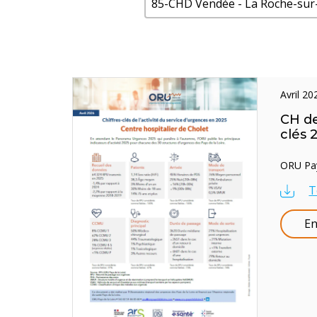
85-CHD Vendée - La Roche-sur-
avril 2
CH de
clés 
ORU Pays
T
En