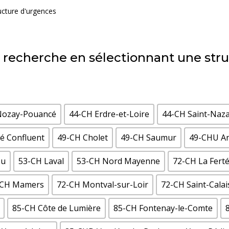
ructure d'urgences
re recherche en sélectionnant une str
Nozay-Pouancé
44-CH Erdre-et-Loire
44-CH Saint-Naza
vé Confluent
49-CH Cholet
49-CH Saumur
49-CHU An
ou
53-CH Laval
53-CH Nord Mayenne
72-CH La Fert
-CH Mamers
72-CH Montval-sur-Loir
72-CH Saint-Calai
85-CH Côte de Lumière
85-CH Fontenay-le-Comte