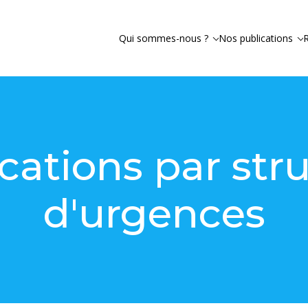
Qui sommes-nous ?
Nos publications
cations par str
d'urgences