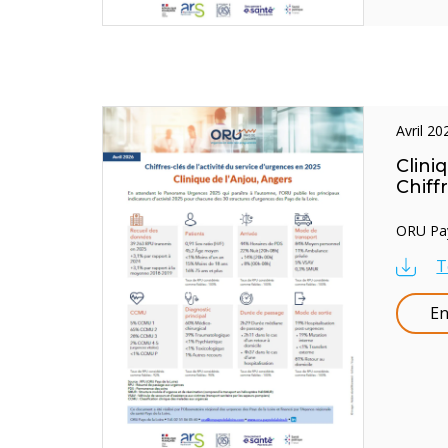
avril 2
Clini
Chiff
ORU Pays
T
En