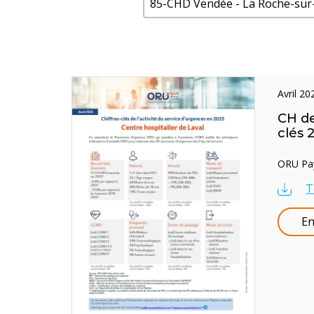
85-CHD Vendée - La Roche-sur-
avril 2
CH de
clés 
ORU Pays
T
En