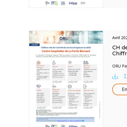
avril 2
CH de
Chiff
ORU Pays
T
En