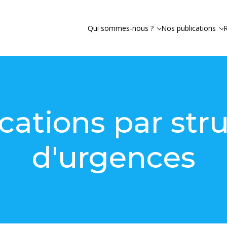
Qui sommes-nous ?
Nos publications
cations par str
d'urgences