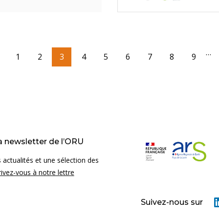
…
re page
age précédente
Page
1
Page
2
Page courante
3
Page
4
Page
5
Page
6
Page
7
Page
8
Page
9
la newsletter de l’ORU
 actualités et une sélection des
rivez-vous à notre lettre
Suivez-nous sur