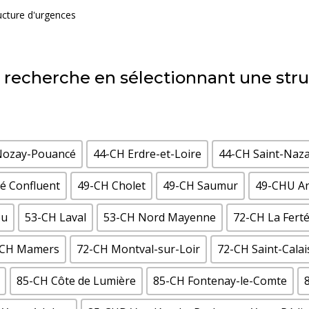
ructure d'urgences
re recherche en sélectionnant une str
Nozay-Pouancé
44-CH Erdre-et-Loire
44-CH Saint-Naza
vé Confluent
49-CH Cholet
49-CH Saumur
49-CHU An
ou
53-CH Laval
53-CH Nord Mayenne
72-CH La Fert
-CH Mamers
72-CH Montval-sur-Loir
72-CH Saint-Calai
85-CH Côte de Lumière
85-CH Fontenay-le-Comte