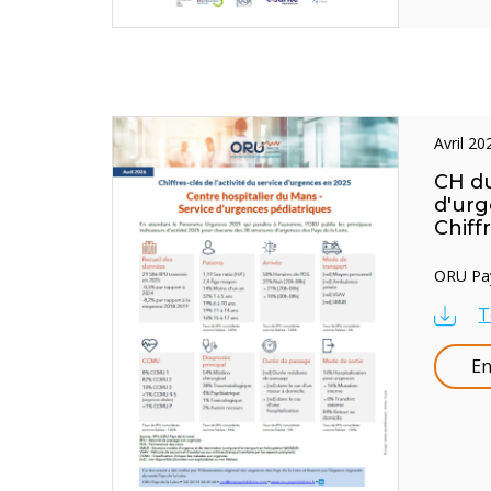
avril 2
CH du
d'urg
Chiff
ORU Pays
T
En