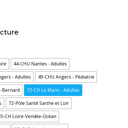
ucture
ire
44-CHU Nantes - Adultes
gers - Adultes
49-CHU Angers - Pédiatrie
é-Bernard
72-CH Le Mans - Adultes
s
72-Pôle Santé Sarthe et Loir
85-CH Loire-Vendée-Océan