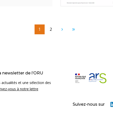
Page courante
1
Page
2
Page suivante
Dernière page
la newsletter de l’ORU
 actualités et une sélection des
rivez-vous à notre lettre
Suivez-nous sur