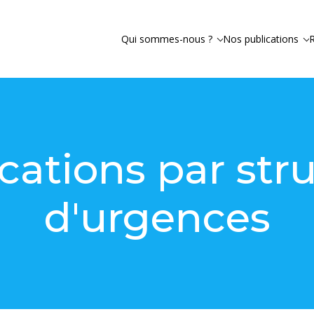
Qui sommes-nous ?
Nos publications
cations par str
d'urgences