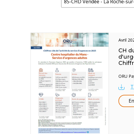
85-CHD Vendée - La Roche-sur-
avril 2
CH du
d'urg
Chiff
ORU Pays
T
En