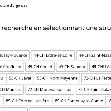
ructure d'urgences
re recherche en sélectionnant une str
Nozay-Pouancé
44-CH Erdre-et-Loire
44-CH Saint-Naza
vé Confluent
49-CH Cholet
49-CH Saumur
49-CHU An
ou
53-CH Laval
53-CH Nord Mayenne
72-CH La Fert
-CH Mamers
72-CH Montval-sur-Loir
72-CH Saint-Calai
85-CH Côte de Lumière
85-CH Fontenay-le-Comte