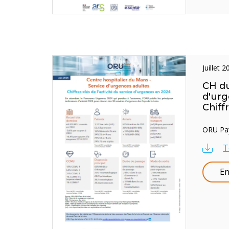
juillet 
CH du
d'urg
Chiff
ORU Pays
T
En