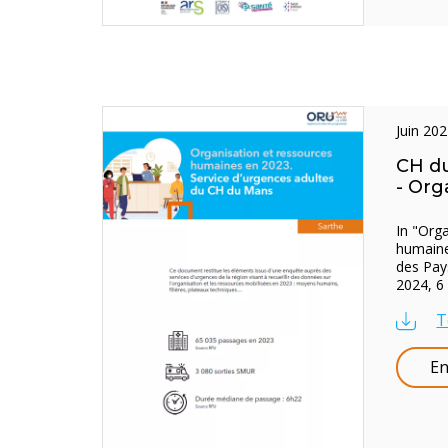
juin 20
CH du
- Org
In "Org
humaine
des Pays
2024, 6 
T
En