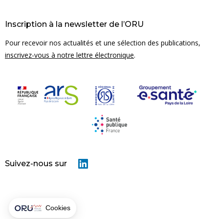
Inscription à la newsletter de l’ORU
Pour recevoir nos actualités et une sélection des publications,
inscrivez-vous à notre lettre électronique
.
tre site, des cookies sont déposés sur
aissons la possibilité de consulter les
e site. Aucune donnée personnelle n'est
es par la suite, cliquez sur le lien
Suivez-nous sur
itué dans le pied de page.
confidentialité
nts certifiés par
Cookies
En savoir plus
Tout accepter